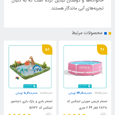
خانواده‌ها و دوستان تبدیل کرده است که به دنبال
تجربه‌های آبی ماندگار هستند.
محصولات مرتبط
5٪
9٪
10,200,000
24,800,000
26,980,000
تومان
10,680,000
تومان
استخر فریمی صورتی اینتکس کد
استخر بادی و پارک بازی دایناسور
28290 قطر 2.44 متری
اینتکس کد 56132