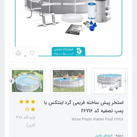
استخر پیش ساخته فریمی گرد اینتکس با
پمپ تصفیه کد 26716
(دیدگاه 376
Intex Prism Frame Pool 26716
کاربر)
دسته :
استخر بادی