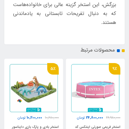
بزرگش، این استخر گزینه عالی برای خانواده‌هاست
که به دنبال تفریحات تابستانی به یادماندنی
هستند.
محصولات مرتبط
5٪
9٪
10,200,000
24,800,000
26,980,000
تومان
10,680,000
تومان
استخر فریمی صورتی اینتکس کد
استخر بادی و پارک بازی دایناسور