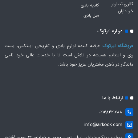
گالری تصاویر
کاناپه بادی
خریداران
مبل بادی
درباره ایرکوک
فروشگاه ایرکوک
عرضه کننده لوازم بادی و تفریحی اینتکس، بست
وی و اینتایم همیشه در تلاش است تا با خدمات عالی خود نامی
ماندگار در ذهن مشتریان عزیز خود باشد.
ارتباط با ما
02128421288
info@airkook.com
تهران، پونک، خیابان ایران زمین جنوبی، خیابان 22 بهمن (شعبه