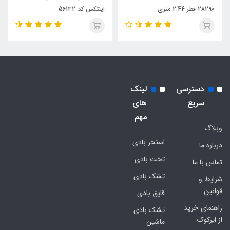
28290 قطر 2.44 متری
اینتکس کد 56132
دسترسی
لینک
سریع
های
مهم
وبلاگ
استخر بادی
درباره ما
تخت بادی
تماس با ما
تشک بادی
شرایط و
قوانین
قایق بادی
راهنمای خرید
تشک بادی
از ایرکوک
ماشین