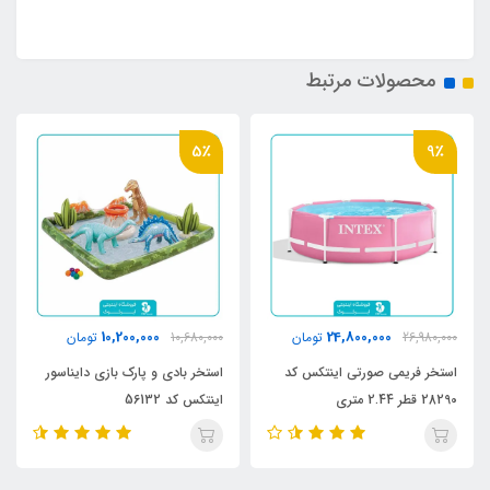
محصولات مرتبط
5٪
9٪
10,200,000
24,800,000
26,980,000
تومان
10,680,000
تومان
استخر فریمی صورتی اینتکس کد
استخر بادی و پارک بازی دایناسور
28290 قطر 2.44 متری
اینتکس کد 56132