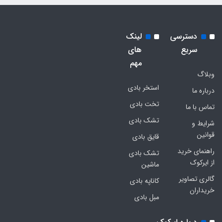
دسترسی
لینک
سریع
های
مهم
وبلاگ
استخر بادی
درباره ما
تخت بادی
تماس با ما
تشک بادی
شرایط و
قوانین
قایق بادی
راهنمای خرید
تشک بادی
از ایرکوک
ماشین
گالری تصاویر
کاناپه بادی
خریداران
مبل بادی