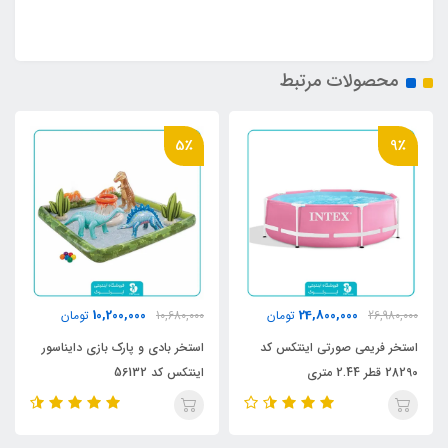
محصولات مرتبط
5٪
9٪
10,200,000
24,800,000
26,980,000
تومان
10,680,000
تومان
استخر فریمی صورتی اینتکس کد
استخر بادی و پارک بازی دایناسور
28290 قطر 2.44 متری
اینتکس کد 56132