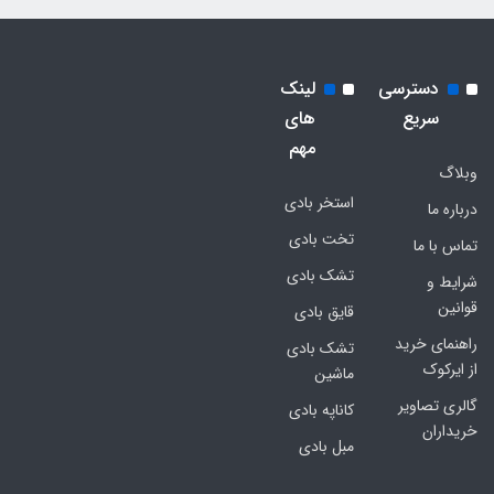
دسترسی
لینک
سریع
های
مهم
وبلاگ
استخر بادی
درباره ما
تخت بادی
تماس با ما
تشک بادی
شرایط و
قوانین
قایق بادی
راهنمای خرید
تشک بادی
از ایرکوک
ماشین
گالری تصاویر
کاناپه بادی
خریداران
مبل بادی