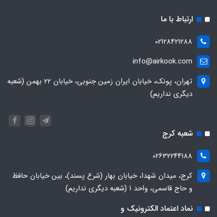
ارتباط با ما
02128421288
info@airkook.com
تهران، پونک، خیابان ایران زمین جنوبی، خیابان 22 بهمن (شعبه
دیگری نداریم)
شعبه کرج
02632244188
کرج، میدان شهدا، خیابان بهار (شرع پسند)، بین خیابان حافظ
و حاج قاسمی، واحد ۱ (شعبه دیگری نداریم)
نماد اعتماد الکترونیک و