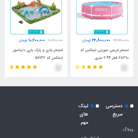
10,200,000
24,800,000
26,980,000
تومان
10,680,000
تومان
استخر فریمی صورتی اینتکس کد
استخر بادی و پارک بازی دایناسور
28290 قطر 2.44 متری
اینتکس کد 56132
دسترسی
لینک
سریع
های
مهم
وبلاگ
استخر بادی