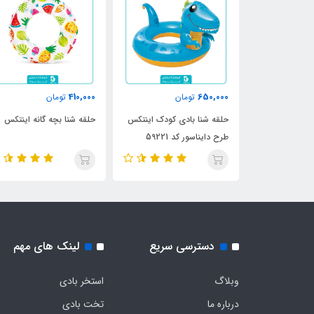
410,000
650,000
610
تومان
تومان
تومان
ی کودک اینتکس
حلقه شنا بادی کودک اینتکس
حلقه شنا بچه گانه اینتکس
592
طرح دایناسور کد 59221
دسترسی سریع
لینک های مهم
وبلاگ
استخر بادی
درباره ما
تخت بادی