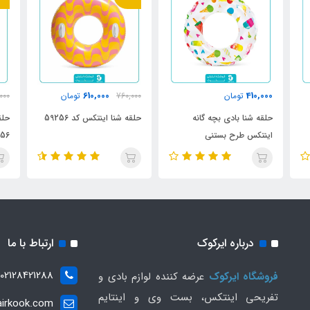
610,000
410,000
تومان
760,000
تومان
000
حلقه شنا بادی بچه گانه
حلقه شنا اینتکس کد 59256
حلق
اینتکس طرح بستنی
56
درباره ایرکوک
ارتباط با ما
02128421288
فروشگاه ایرکوک
عرضه کننده لوازم بادی و
تفریحی اینتکس، بست وی و اینتایم
irkook.com