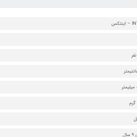
ینتکس
فر
ر
ل
سال