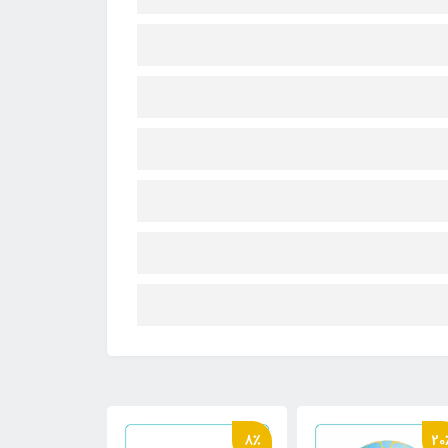
8٪
20