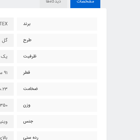
مشخصات
دیدگاه‌ها
برند
INTEX – ا
طرح
گل
ظرفیت
یک ن
قطر
91 سانتیمتر
ضخامت
0.23 میلیمت
وزن
350 گرم
جنس
وینی
رده سنی
بالای 9 