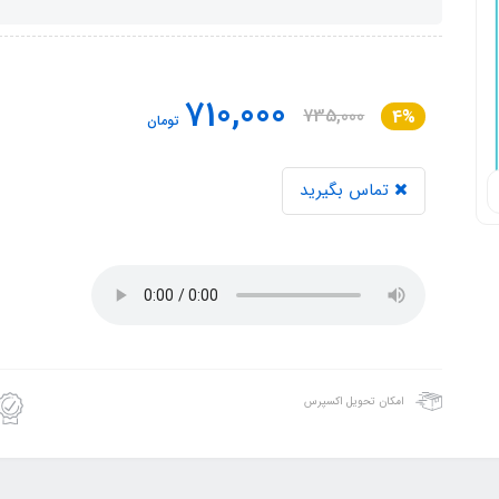
710,000
735,000
4%
تومان
تماس بگیرید
امکان تحویل اکسپرس