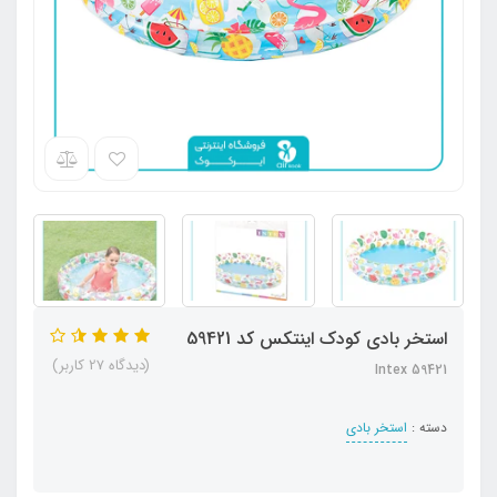
استخر بادی کودک اینتکس کد 59421
(دیدگاه 27 کاربر)
Intex 59421
دسته :
استخر بادی