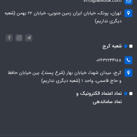
info@airkook.com
تهران، پونک، خیابان ایران زمین جنوبی، خیابان 22 بهمن (شعبه
دیگری نداریم)
شعبه کرج
02632244188
کرج، میدان شهدا، خیابان بهار (شرع پسند)، بین خیابان حافظ
و حاج قاسمی، واحد ۱ (شعبه دیگری نداریم)
نماد اعتماد الکترونیک و
نماد ساماندهی