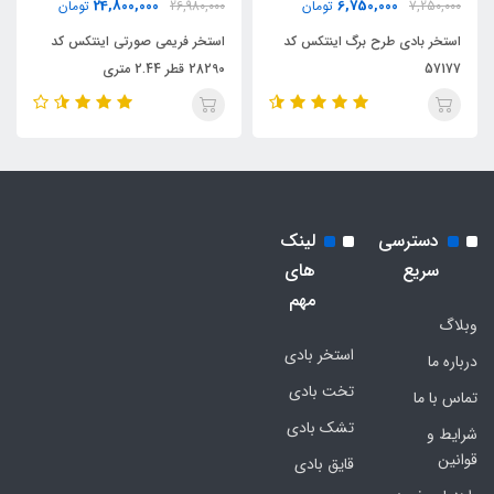
24,800,000
6,750,000
7,250,000
تومان
26,980,000
تومان
استخر بادی طرح برگ اینتکس کد
استخر فریمی صورتی اینتکس کد
57177
28290 قطر 2.44 متری
دسترسی
لینک
سریع
های
مهم
وبلاگ
استخر بادی
درباره ما
تخت بادی
تماس با ما
تشک بادی
شرایط و
قوانین
قایق بادی