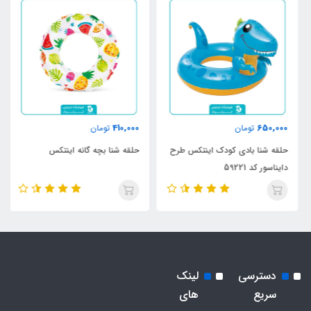
410,000
650,000
تومان
تومان
حلقه شنا بادی کودک اینتکس طرح
حلقه شنا بچه گانه اینتکس
دایناسور کد 59221
دسترسی
لینک
سریع
های