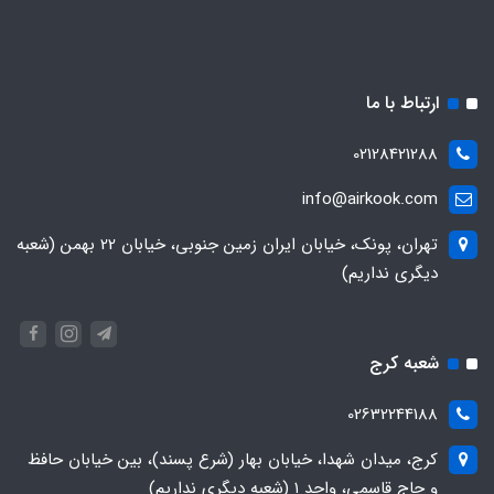
ارتباط با ما
02128421288
info@airkook.com
تهران، پونک، خیابان ایران زمین جنوبی، خیابان 22 بهمن (شعبه
دیگری نداریم)
شعبه کرج
02632244188
کرج، میدان شهدا، خیابان بهار (شرع پسند)، بین خیابان حافظ
و حاج قاسمی، واحد ۱ (شعبه دیگری نداریم)