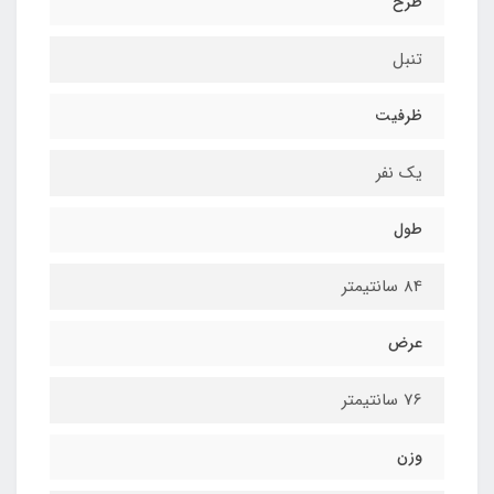
طرح
تنبل
ظرفیت
یک نفر
طول
84 سانتیمتر
عرض
76 سانتیمتر
وزن