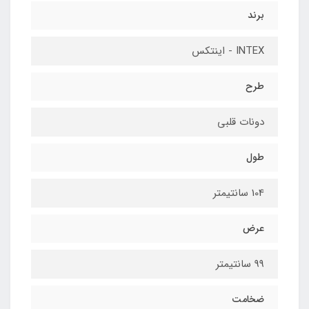
برند
INTEX - اینتکس
طرح
دونات قلبی
طول
104 سانتیمتر
عرض
99 سانتیمتر
ضخامت