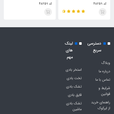
کد 48259
کد 48259
دسترسی
لینک
سریع
های
مهم
وبلاگ
استخر بادی
درباره ما
تخت بادی
تماس با ما
تشک بادی
شرایط و
قوانین
قایق بادی
راهنمای خرید
تشک بادی
از ایرکوک
ماشین