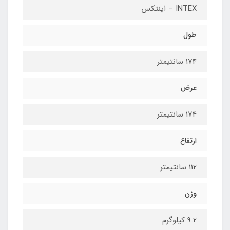
INTEX – اینتکس
طول
174 سانتیمتر
عرض
174 سانتیمتر
ارتفاع
112 سانتیمتر
وزن
9.2 کیلوگرم