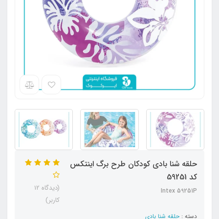
حلقه شنا بادی کودکان طرح برگ اینتکس
کد 59251
(دیدگاه 12
Intex 59251P
کاربر)
دسته :
حلقه شنا بادی