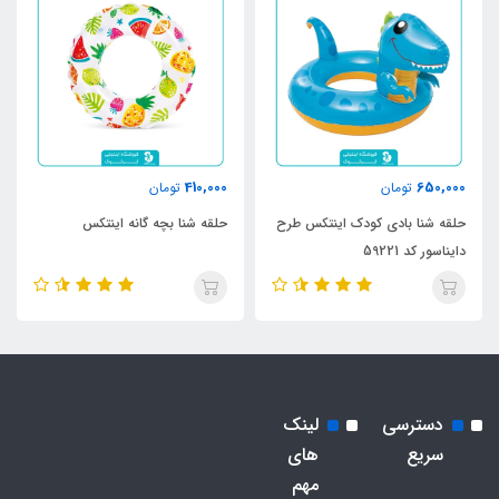
410,000
650,000
تومان
تومان
حلقه شنا بادی کودک اینتکس طرح
حلقه شنا بچه گانه اینتکس
دایناسور کد 59221
دسترسی
لینک
سریع
های
مهم