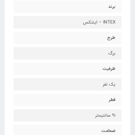
برند
INTEX – اینتکس
طرح
برگ
ظرفیت
یک نفر
قطر
91 سانتیمتر
ضخامت