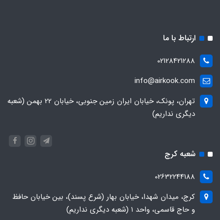
ارتباط با ما
02128421288
info@airkook.com
تهران، پونک، خیابان ایران زمین جنوبی، خیابان 22 بهمن (شعبه
دیگری نداریم)
شعبه کرج
02632244188
کرج، میدان شهدا، خیابان بهار (شرع پسند)، بین خیابان حافظ
و حاج قاسمی، واحد ۱ (شعبه دیگری نداریم)