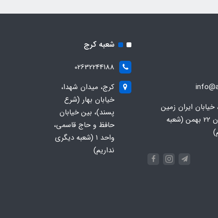
شعبه کرج
02632244188
info@a
کرج، میدان شهدا،
خیابان بهار (شرع
 خیابان ایران زمین
پسند)، بین خیابان
جنوبی، خیابان 22 بهمن (شعبه
حافظ و حاج قاسمی،
)
واحد ۱ (شعبه دیگری
نداریم)