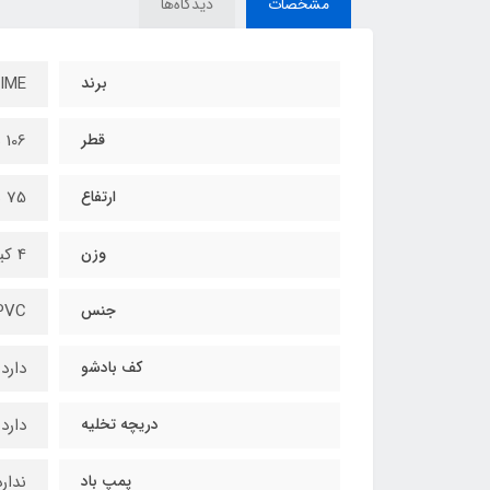
مشخصات
دیدگاه‌ها
برند
INTIME -
قطر
106 سانتیمتر
ارتفاع
75 سانتیمتر
وزن
4 کیلوگرم
جنس
PVC
کف بادشو
دارد
دریچه تخلیه
دارد
پمپ باد
ندارد