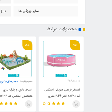
سایر ویژگی ها
قابل
محصولات مرتبط
5٪
9٪
26,980,000
10,200,000
6,750,0
تومان
10,680,000
توما
24,800,000
تومان
رح برگ اینتکس
استخر فریمی صورتی اینتکس
استخر بادی و پارک بازی
کد 28290 قطر 2.44 متری
دایناسور اینتکس کد 56132