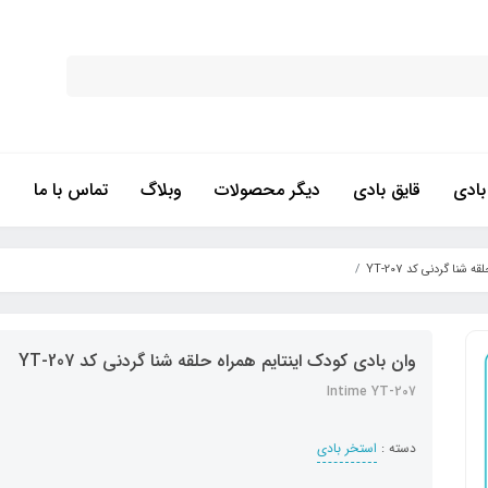
ادی
قایق بادی
دیگر محصولات
وبلاگ
تماس با ما
شنا گردنی کد YT-207
وان بادی کودک اینتایم همراه حلقه شنا گردنی کد YT-207
Intime YT-207
دسته :
استخر بادی