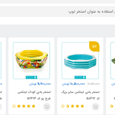
 استفاده به عنوان استخر توپ
5٪
000
11,700,000
10,500,000
ن
11,050,000
تومان
تومان
استخر بادی اینتکس سایز بزرگ
استخر بادی کودک اینتکس
است
کد 58492
طرح پو کد 57494
طرح 