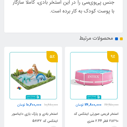
جنس پی‌وی‌سی را در این استخر بادی، کاملا سازگار
با پوست کودک به کار برده است.
محصولات مرتبط
5٪
9٪
10,200,000
24,800,000
26,980,000
تومان
10,680,000
تومان
استخر فریمی صورتی اینتکس کد
استخر بادی و پارک بازی دایناسور
28290 قطر 2.44 متری
اینتکس کد 56132