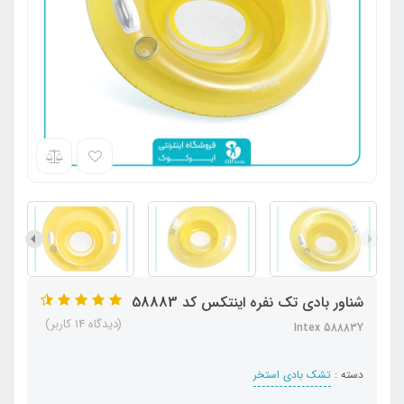
شناور بادی تک نفره اینتکس کد 58883
(دیدگاه 14 کاربر)
Intex 58883Y
دسته :
تشک بادی استخر