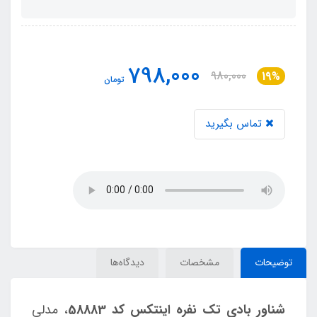
798,000
980,000
19%
تومان
تماس بگیرید
توضیحات
مشخصات
دیدگاه‌ها
شناور بادی تک نفره اینتکس کد 58883
، مدلی