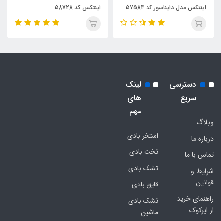
اینتکس مدل دایناسور کد 57584
اینتکس کد 58728
دسترسی
لینک
سریع
های
مهم
وبلاگ
استخر بادی
درباره ما
تخت بادی
تماس با ما
تشک بادی
شرایط و
قوانین
قایق بادی
راهنمای خرید
تشک بادی
از ایرکوک
ماشین