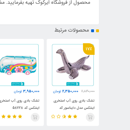
محصول از فروشگاه ایرکوک تهیه بفرمایید. مش
محصولات مرتبط
17٪
3,950,000
2,350,000
مان
2,830,000
تومان
تومان
وی آب اینتکس
تشک بادی روی آب استخری
تشک بادی روی آب استخری
57
اینتکس مدل دایناسور کد
اینتکس کد 58728
57584