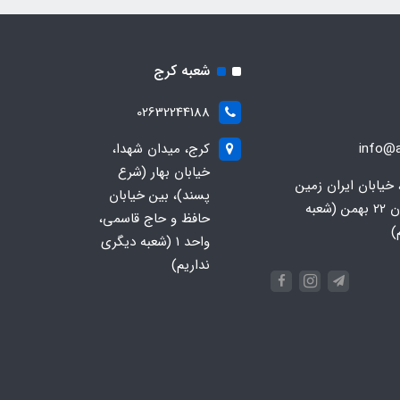
شعبه کرج
02632244188
info@a
کرج، میدان شهدا،
خیابان بهار (شرع
 خیابان ایران زمین
پسند)، بین خیابان
جنوبی، خیابان 22 بهمن (شعبه
حافظ و حاج قاسمی،
)
واحد ۱ (شعبه دیگری
نداریم)