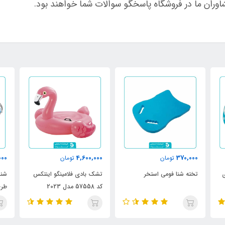
اوران ما در فروشگاه پاسخگو سوالات شما خواهند بود.
000
4,600,000
370,000
تومان
تومان
تخته شنا فومی استخر
تشک بادی فلامینگو اینتکس
شنا
کد 57558 مدل 2023
طرح
27