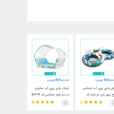
3,900,000
21,900,000
17,200,
تومان
تومان
تومان
ور بادی روی آب اینتکس
تشک بادی روی آب سایبان
تشک بادی استخر
 ریور ران دو نفره کد
دار دو نفره اینتکس کد 56294
مدل قلب کد 58727
568