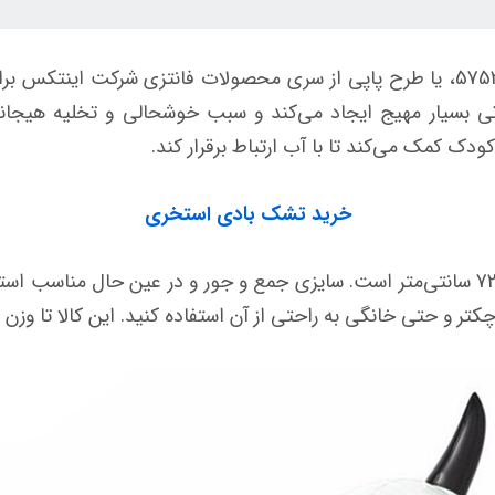
شناور بادی روی آب اینتکس طرح سگ کد 57521، یا طرح پاپی از سری محصولات فانتزی
تی بسیار مهیج ایجاد می‌کند و سبب خوشحالی و تخلیه هیجانا
دک کمک می‌کند تا با آب ارتباط برقرار کند.
خرید تشک بادی استخری
در نظر داشته باشید که ابعاد این کالا 108 در 72 سانتی‌متر است. سایزی جمع و جور و در
 به راحتی از آن استفاده کنید. این کالا تا وزن 40 کیلو را به خوبی تحمل می‌کند.