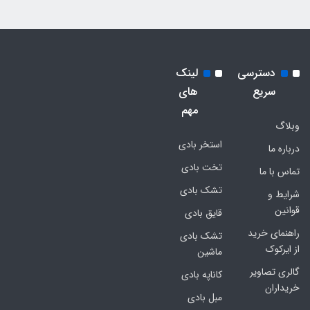
دسترسی
لینک
سریع
های
مهم
وبلاگ
استخر بادی
درباره ما
تخت بادی
تماس با ما
تشک بادی
شرایط و
قوانین
قایق بادی
راهنمای خرید
تشک بادی
از ایرکوک
ماشین
گالری تصاویر
کاناپه بادی
خریداران
مبل بادی