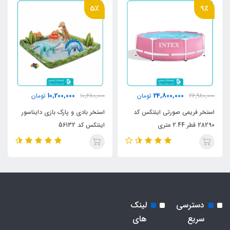
5٪
9٪
10,200,000
24,800,000
26,980,000
تومان
10,680,000
تومان
استخر فریمی صورتی اینتکس کد
استخر بادی و پارک بازی دایناسور
28290 قطر 2.44 متری
اینتکس کد 56132
دسترسی
لینک
سریع
های