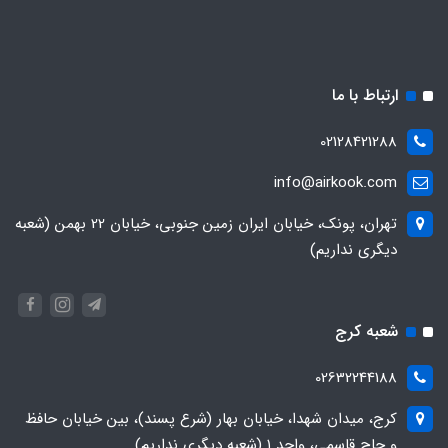
ارتباط با ما
02128421288
info@airkook.com
تهران، پونک، خیابان ایران زمین جنوبی، خیابان 22 بهمن (شعبه
دیگری نداریم)
شعبه کرج
02632244188
کرج، میدان شهدا، خیابان بهار (شرع پسند)، بین خیابان حافظ
و حاج قاسمی، واحد ۱ (شعبه دیگری نداریم)