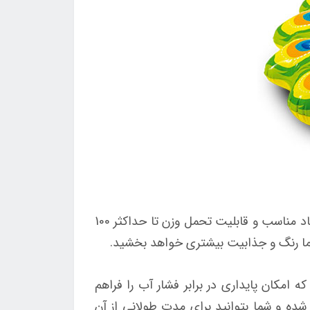
شناور بادی روی آب طرح طاووس اینتکس یک شناور بادی بزرگسالان است که طراحی زیبا و جذابی دارد. با ابعاد مناسب و قابلیت تحمل وزن تا حداکثر 100
 شما رنگ و جذابیت بیشتری خواهد بخشید.
مکان پایداری در برابر فشار آب را فراهم
 شده و شما بتوانید برای مدت طولانی از آن