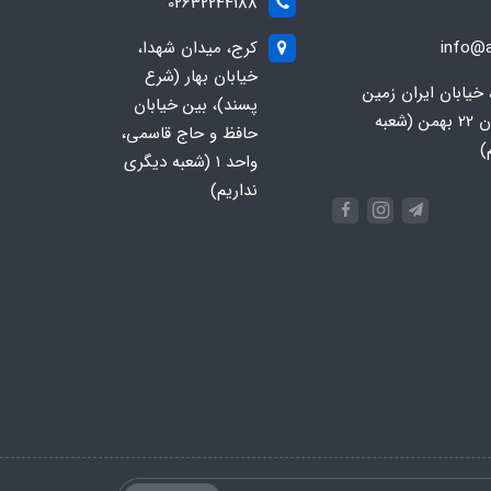
02632244188
info@a
کرج، میدان شهدا،
خیابان بهار (شرع
 خیابان ایران زمین
پسند)، بین خیابان
جنوبی، خیابان 22 بهمن (شعبه
حافظ و حاج قاسمی،
)
واحد ۱ (شعبه دیگری
نداریم)