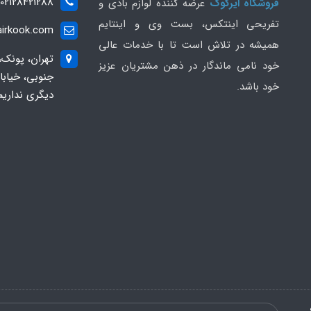
02128421288
فروشگاه ایرکوک
عرضه کننده لوازم بادی و
تفریحی اینتکس، بست وی و اینتایم
irkook.com
همیشه در تلاش است تا با خدمات عالی
تهران، پونک،
خود نامی ماندگار در ذهن مشتریان عزیز
خود باشد.
دیگری نداریم