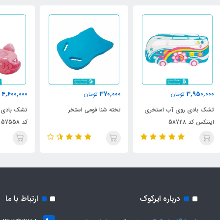
000
4,600,000
370,000
تومان
تومان
تخته شنا فومی استخر
تشک بادی فلامینگو اینتکس
شنا
کد 57558 مدل 2023
طرح
27
درباره ایرکوک
ارتباط با ما