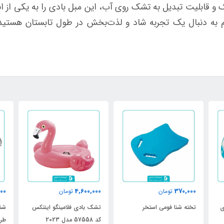
ک و قابلیت تبدیل به تشک روی آب، این مبل بادی را به یکی از
000
4,600,000
370,000
تومان
تومان
تخته شنا فومی استخر
تشک بادی فلامینگو اینتکس
شنا
کد 57558 مدل 2023
طرح