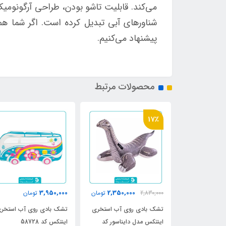
می‌کند. قابلیت تاشو بودن، طراحی آرگونومی
پیشنهاد می‌کنیم.
محصولات مرتبط
17٪
3,950,000
2,350,000
مان
2,830,000
تومان
تومان
وی آب اینتکس
تشک بادی روی آب استخری
تشک بادی روی آب استخری
57
اینتکس مدل دایناسور کد
اینتکس کد 58728