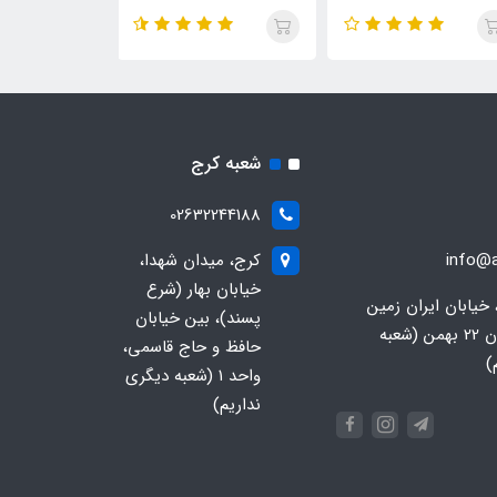
568
شعبه کرج
02632244188
info@a
کرج، میدان شهدا،
خیابان بهار (شرع
 خیابان ایران زمین
پسند)، بین خیابان
جنوبی، خیابان 22 بهمن (شعبه
حافظ و حاج قاسمی،
)
واحد ۱ (شعبه دیگری
نداریم)