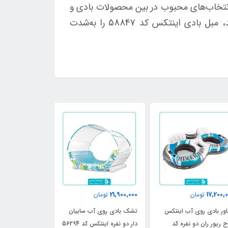
 انتخاب‌های محبوب در بین محصولات بادی و
شناورهای آبی تبدیل کرده است. اگر شما هم به دنبال یک تجربه شاد و لذت‌بخش در طول تابستان هستید، مبل بادی اینتکس کد 58847 را به‌شدت
3,900,000
21,900,000
17,200,
تومان
تومان
تومان
ور بادی روی آب اینتکس
تشک بادی روی آب سایبان
تشک بادی استخر
 ریور ران دو نفره کد
دار دو نفره اینتکس کد 56294
مدل قلب کد 58727