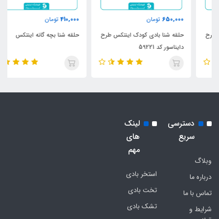
410,000
650,000
تومان
تومان
حلقه شنا بادی کودک اینتکس طرح
حلقه شنا بچه گانه اینتکس
دایناسور کد 59221
دسترسی
لینک
سریع
های
مهم
وبلاگ
استخر بادی
درباره ما
تخت بادی
تماس با ما
تشک بادی
شرایط و