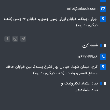
info@airkook.com
تهران، پونک، خیابان ایران زمین جنوبی، خیابان 22 بهمن (شعبه
دیگری نداریم)
شعبه کرج
02632244188
کرج، میدان شهدا، خیابان بهار (شرع پسند)، بین خیابان حافظ
و حاج قاسمی، واحد ۱ (شعبه دیگری نداریم)
نماد اعتماد الکترونیک و
نماد ساماندهی