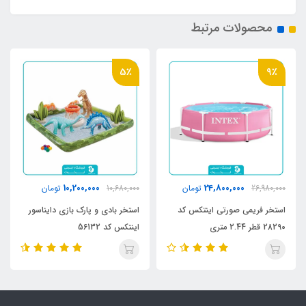
محصولات مرتبط
5٪
9٪
10,200,000
24,800,000
26,980,000
تومان
10,680,000
تومان
استخر فریمی صورتی اینتکس کد
استخر بادی و پارک بازی دایناسور
28290 قطر 2.44 متری
اینتکس کد 56132