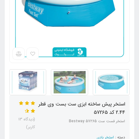
استخر پیش ساخته ایزی ست بست وی قطر
2.44 کد 57265
(دیدگاه 13
استخر فست ست Bestway 57265
کاربر)
دسته :
استخر بادی