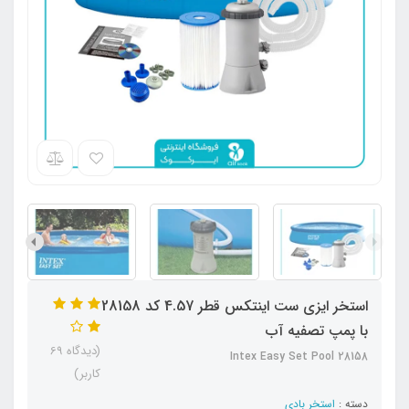
استخر ایزی ست اینتکس قطر 4.57 کد 28158
با پمپ تصفیه آب
(دیدگاه 69
Intex Easy Set Pool 28158
کاربر)
دسته :
استخر بادی