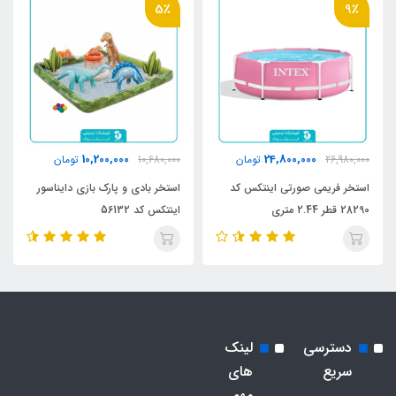
5٪
9٪
10,200,000
24,800,000
26,980,000
تومان
10,680,000
تومان
استخر فریمی صورتی اینتکس کد
استخر بادی و پارک بازی دایناسور
28290 قطر 2.44 متری
اینتکس کد 56132
دسترسی
لینک
سریع
های
مهم