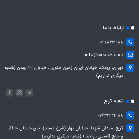
ارتباط با ما
02128421288
info@airkook.com
تهران، پونک، خیابان ایران زمین جنوبی، خیابان 22 بهمن (شعبه
دیگری نداریم)
شعبه کرج
02632244188
کرج، میدان شهدا، خیابان بهار (شرع پسند)، بین خیابان حافظ
و حاج قاسمی، واحد ۱ (شعبه دیگری نداریم)