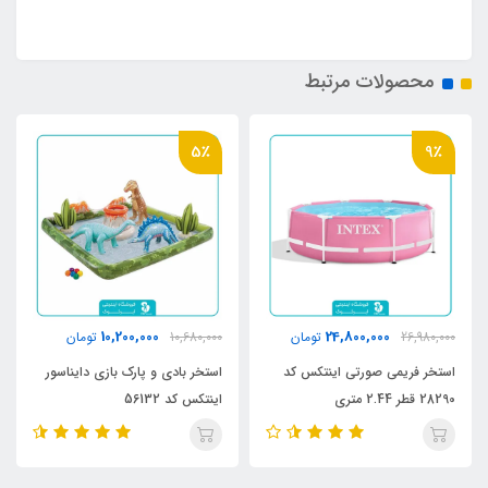
محصولات مرتبط
5٪
9٪
10,200,000
24,800,000
26,980,000
تومان
10,680,000
تومان
استخر فریمی صورتی اینتکس کد
استخر بادی و پارک بازی دایناسور
28290 قطر 2.44 متری
اینتکس کد 56132