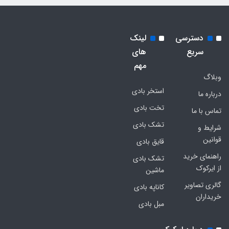
دسترسی
لینک
سریع
های
مهم
وبلاگ
استخر بادی
درباره ما
تخت بادی
تماس با ما
تشک بادی
شرایط و
قوانین
قایق بادی
راهنمای خرید
تشک بادی
از ایرکوک
ماشین
گالری تصاویر
کاناپه بادی
خریداران
مبل بادی