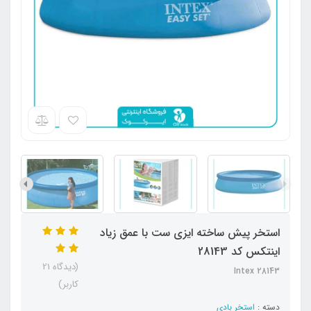
استخر پیش ساخته ایزی ست با عمق زیاد
اینتکس کد 28143
(دیدگاه 21
Intex 28143
کاربر)
دسته :
استخر بادی