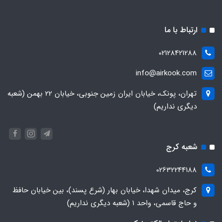
ارتباط با ما
02128421288
info@airkook.com
تهران، پونک، خیابان ایران زمین جنوبی، خیابان 22 بهمن (شعبه
دیگری نداریم)
شعبه کرج
02632244188
کرج، میدان شهدا، خیابان بهار (شرع پسند)، بین خیابان حافظ
و حاج قاسمی، واحد ۱ (شعبه دیگری نداریم)