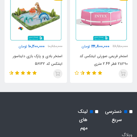
10,200,000
24,800,000
26,980,000
تومان
10,680,000
تومان
استخر فریمی صورتی اینتکس کد
استخر بادی و پارک بازی دایناسور
28290 قطر 2.44 متری
اینتکس کد 56132
دسترسی
لینک
سریع
های
مهم
وبلاگ