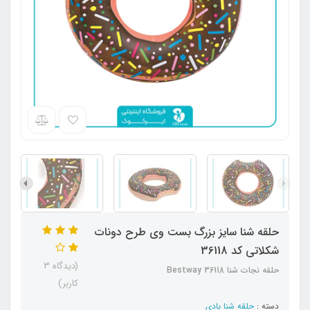
حلقه شنا سایز بزرگ بست وی طرح دونات
شکلاتی کد 36118
(دیدگاه 3
حلقه نجات شنا Bestway 36118
کاربر)
دسته :
حلقه شنا بادی