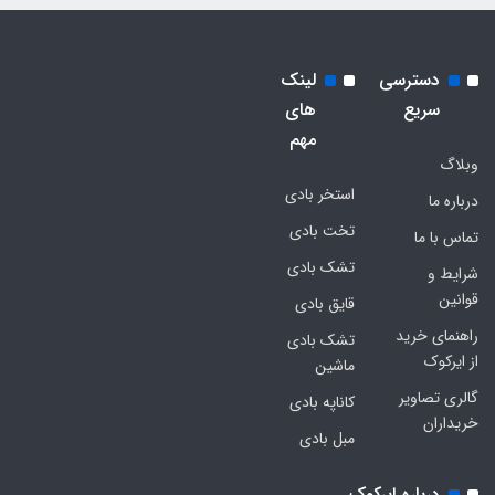
دسترسی
لینک
سریع
های
مهم
وبلاگ
استخر بادی
درباره ما
تخت بادی
تماس با ما
تشک بادی
شرایط و
قوانین
قایق بادی
راهنمای خرید
تشک بادی
از ایرکوک
ماشین
گالری تصاویر
کاناپه بادی
خریداران
مبل بادی
درباره ایرکوک