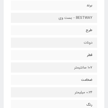
برند
BESTWAY - بست وی
طرح
دونات
قطر
107 سانتیمتر
ضخامت
0.24 میلیمتر
رنگ