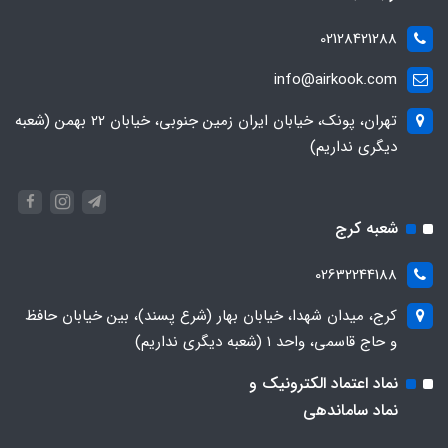
02128421288
info@airkook.com
تهران، پونک، خیابان ایران زمین جنوبی، خیابان 22 بهمن (شعبه
دیگری نداریم)
شعبه کرج
02632244188
کرج، میدان شهدا، خیابان بهار (شرع پسند)، بین خیابان حافظ
و حاج قاسمی، واحد ۱ (شعبه دیگری نداریم)
نماد اعتماد الکترونیک و
نماد ساماندهی