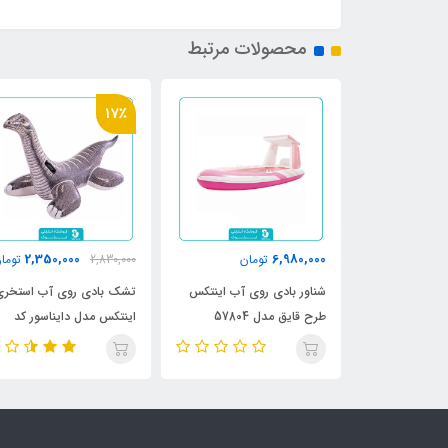
محصولات مرتبط
17٪
3,950,000
2,350,000
مان
2,830,000
تومان
تومان
وی آب اینتکس
تشک بادی روی آب استخری
تشک بادی روی آب استخری
57
اینتکس مدل دایناسور کد
اینتکس کد 58728
57584