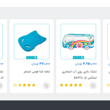
000
4,600,000
370,000
تومان
تومان
تخته شنا فومی استخر
تشک بادی فلامینگو اینتکس
شنا
کد 57558 مدل 2023
طرح
27