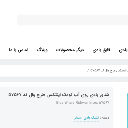
ادی
قایق بادی
دیگر محصولات
وبلاگ
تماس با ما
ینتکس طرح وال کد 57567
شناور بادی روی آب کودک اینتکس طرح وال کد 57567
Blue Whale Ride-on Intex 57567
دسته :
تشک بادی استخر