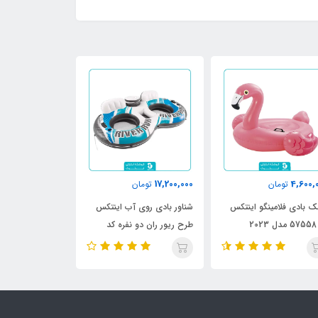
3,900,000
21,900,000
17,200,
تومان
تومان
تومان
ور بادی روی آب اینتکس
تشک بادی روی آب سایبان
تشک بادی استخر
 ریور ران دو نفره کد
دار دو نفره اینتکس کد 56294
مدل قلب کد 58727
568