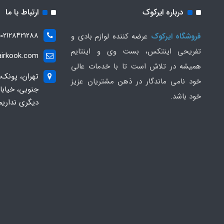
درباره ایرکوک
ارتباط با ما
02128421288
فروشگاه ایرکوک
عرضه کننده لوازم بادی و
تفریحی اینتکس، بست وی و اینتایم
irkook.com
همیشه در تلاش است تا با خدمات عالی
تهران، پونک،
خود نامی ماندگار در ذهن مشتریان عزیز
خود باشد.
دیگری نداریم