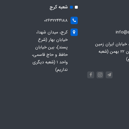
شعبه کرج
02632244188
info@a
کرج، میدان شهدا،
خیابان بهار (شرع
 خیابان ایران زمین
پسند)، بین خیابان
جنوبی، خیابان 22 بهمن (شعبه
حافظ و حاج قاسمی،
)
واحد ۱ (شعبه دیگری
نداریم)