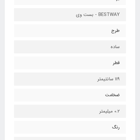
BESTWAY - بست وی
طرح
ساده
قطر
119 سانتیمتر
ضخامت
0.2 میلیمتر
رنگ