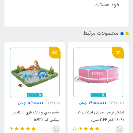
خود هستند.
محصولات مرتبط
5٪
9٪
10,200,000
24,800,000
26,980,000
تومان
10,680,000
تومان
استخر فریمی صورتی اینتکس کد
استخر بادی و پارک بازی دایناسور
28290 قطر 2.44 متری
اینتکس کد 56132