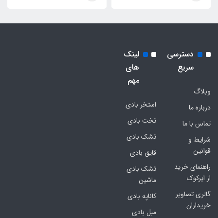
دسترسی
لینک
سریع
های
مهم
وبلاگ
استخر بادی
درباره ما
تخت بادی
تماس با ما
تشک بادی
شرایط و
قوانین
قایق بادی
راهنمای خرید
تشک بادی
از ایرکوک
ماشین
گالری تصاویر
کاناپه بادی
خریداران
مبل بادی