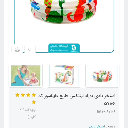
استخر بادی نوزاد اینتکس طرح دایناسور کد
57106
(دیدگاه 63
Intex 87106
کاربر)
دسته :
استخر بادی