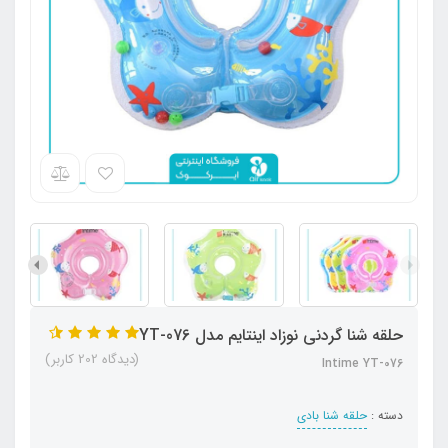
حلقه شنا گردنی نوزاد اینتایم مدل YT-076
(دیدگاه 202 کاربر)
Intime YT-076
دسته :
حلقه شنا بادی