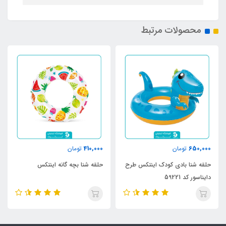
محصولات مرتبط
410,000
650,000
تومان
تومان
حلقه شنا بادی کودک اینتکس طرح
حلقه شنا بچه گانه اینتکس
دایناسور کد 59221