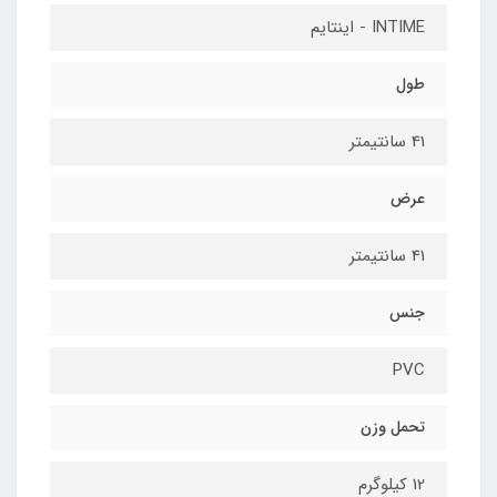
INTIME - اینتایم
طول
41 سانتیمتر
عرض
41 سانتیمتر
جنس
PVC
تحمل وزن
12 کیلوگرم