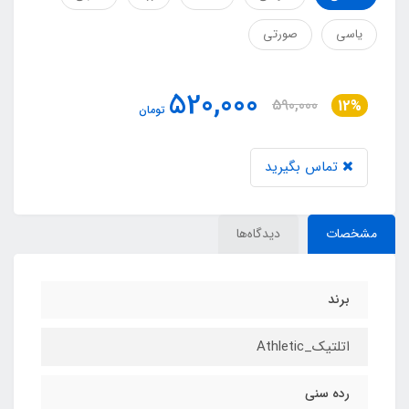
یاسی
صورتی
520,000
590,000
12%
تومان
تماس بگیرید
مشخصات
دیدگاه‌ها
برند
اتلتیک_Athletic
رده سنی