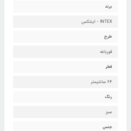
برند
INTEX - اینتکس
طرح
قورباغه
قطر
64 سانتیمتر
رنگ
سبز
جنس