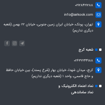
02128421288
info@airkook.com
تهران، پونک، خیابان ایران زمین جنوبی، خیابان 22 بهمن (شعبه
دیگری نداریم)
شعبه کرج
02632244188
کرج، میدان شهدا، خیابان بهار (شرع پسند)، بین خیابان حافظ
و حاج قاسمی، واحد ۱ (شعبه دیگری نداریم)
نماد اعتماد الکترونیک و
نماد ساماندهی